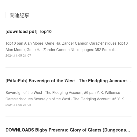
関連記事
[download pdf] Top10
Top10 pan Alan Moore, Gene Ha, Zander Cannon Caractéristiques Top10
Alan Moore, Gene Ha, Zander Cannon Nb. de pages: 352 Format:...
2024.11.05 21:07
[Pdf/ePub] Sovereign of the West - The Fledgling Account, #6 by Y. K. Willemse download ebook
Sovereign of the West - The Fledgling Account, #6 pan Y. K. Willemse
Caractéristiques Sovereign of the West - The Fledgling Account, #6 Y. K. …
2024.11.05 21:05
DOWNLOADS Bigby Presents: Glory of Giants (Dungeons & Dragons Expansion Book) by Wizards, RPG Team