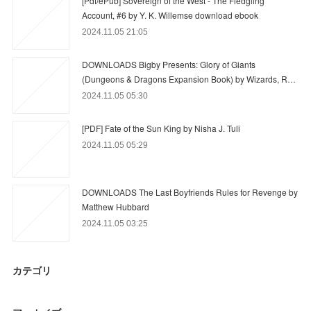
[Pdf/ePub] Sovereign of the West - The Fledgling
Account, #6 by Y. K. Willemse download ebook
2024.11.05 21:05
DOWNLOADS Bigby Presents: Glory of Giants
(Dungeons & Dragons Expansion Book) by Wizards, R…
2024.11.05 05:30
[PDF] Fate of the Sun King by Nisha J. Tuli
2024.11.05 05:29
DOWNLOADS The Last Boyfriends Rules for Revenge by
Matthew Hubbard
2024.11.05 03:25
カテゴリ