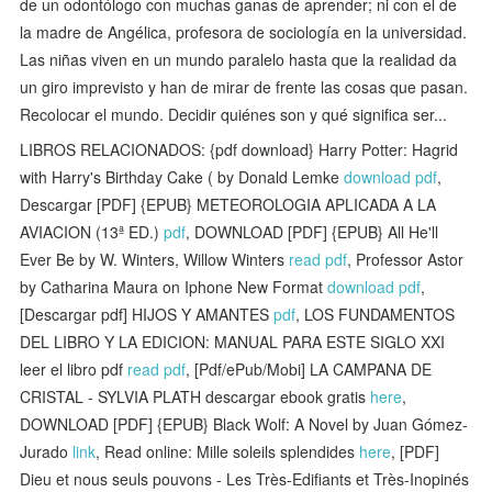
de un odontólogo con muchas ganas de aprender; ni con el de
la madre de Angélica, profesora de sociología en la universidad.
Las niñas viven en un mundo paralelo hasta que la realidad da
un giro imprevisto y han de mirar de frente las cosas que pasan.
Recolocar el mundo. Decidir quiénes son y qué significa ser...
LIBROS RELACIONADOS: {pdf download} Harry Potter: Hagrid
with Harry's Birthday Cake ( by Donald Lemke
download pdf
,
Descargar [PDF] {EPUB} METEOROLOGIA APLICADA A LA
AVIACION (13ª ED.)
pdf
, DOWNLOAD [PDF] {EPUB} All He'll
Ever Be by W. Winters, Willow Winters
read pdf
, Professor Astor
by Catharina Maura on Iphone New Format
download pdf
,
[Descargar pdf] HIJOS Y AMANTES
pdf
, LOS FUNDAMENTOS
DEL LIBRO Y LA EDICION: MANUAL PARA ESTE SIGLO XXI
leer el libro pdf
read pdf
, [Pdf/ePub/Mobi] LA CAMPANA DE
CRISTAL - SYLVIA PLATH descargar ebook gratis
here
,
DOWNLOAD [PDF] {EPUB} Black Wolf: A Novel by Juan Gómez-
Jurado
link
, Read online: Mille soleils splendides
here
, [PDF]
Dieu et nous seuls pouvons - Les Très-Edifiants et Très-Inopinés